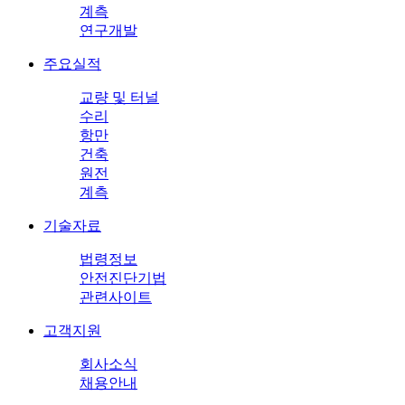
계측
연구개발
주요실적
교량 및 터널
수리
항만
건축
원전
계측
기술자료
법령정보
안전진단기법
관련사이트
고객지원
회사소식
채용안내